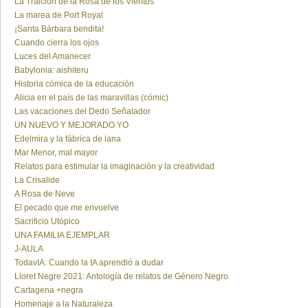
La Traición de la Rosa de los Vientos
La marea de Port Royal
¡Santa Bárbara bendita!
Cuando cierra los ojos
Luces del Amanecer
Babylonia: aishiteru
Historia cómica de la educación
Alicia en el país de las maravillas (cómic)
Las vacaciones del Dedo Señalador
UN NUEVO Y MEJORADO YO
Edelmira y la fábrica de lana
Mar Menor, mal mayor
Relatos para estimular la imaginación y la creatividad
La Crisalide
A Rosa de Neve
El pecado que me envuelve
Sacrificio Utópico
UNA FAMILIA EJEMPLAR
J-AULA
TodavIA: Cuando la IA aprendió a dudar
Lloret Negre 2021: Antología de relatos de Género Negro
Cartagena +negra
Homenaje a la Naturaleza