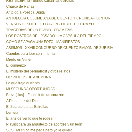
RES SILENTIS - donde callan las estrellas
Charco de Ranas
Antología Poética Digital
ANTOLOGIA COLOMBIANA DE CUENTO Y CRÓNICA - KUNTUR
VERSOS DESDE EL CORAZON - OTRO TU, OTRA YO
TRAGEDIAS DE LO DIVINO - ODA A EZIS
LOS ROSTROS DEL PASADO - LA CÁPSULA DEL TIEMPO
COMO SE APAGA UNA FOTO - MANIFIESTOS
ABISMOS - XXVIII CONCURSO DE CUENTO RAMON DE ZUBIRIA
Cuentos para leer con linterna
Miedo en Vimen
El comienzo
El misterio del permafrost y otros relatos
DESNUDOS DE ANÉMONA
Lo que trajo el viento
MI SEGUNDA OPORTUNIDAD
Breve[sias]... El sentir de un corazón
A Plena Luz del Día
El Secreto de las Estrellas
Lenteja
El arte de ver lo que te rodea
Playlist para un arquitecto de acordes y un león
SOS...Mi chico me pega pero yo le quiero.