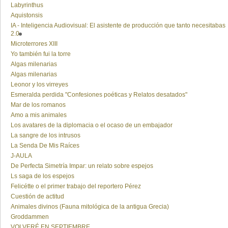
Labyrinthus
Aquistonsis
IA - Inteligencia Audiovisual: El asistente de producción que tanto necesitabas
2.0
Microterrores XIII
Yo también fui la torre
Algas milenarias
Algas milenarias
Leonor y los virreyes
Esmeralda perdida "Confesiones poéticas y Relatos desatados"
Mar de los romanos
Amo a mis animales
Los avatares de la diplomacia o el ocaso de un embajador
La sangre de los intrusos
La Senda De Mis Raíces
J-AULA
De Perfecta Simetría Impar: un relato sobre espejos
Ls saga de los espejos
Felicétte o el primer trabajo del reportero Pérez
Cuestión de actitud
Animales divinos (Fauna mitológica de la antigua Grecia)
Groddammen
VOLVERÉ EN SEPTIEMBRE