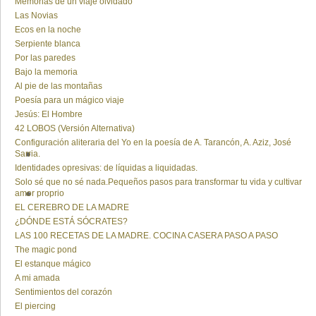
Memorias de un viaje olvidado
Las Novias
Ecos en la noche
Serpiente blanca
Por las paredes
Bajo la memoria
Al pie de las montañas
Poesía para un mágico viaje
Jesús: El Hombre
42 LOBOS (Versión Alternativa)
Configuración aliteraria del Yo en la poesía de A. Tarancón, A. Aziz, José
Sarria.
Identidades opresivas: de líquidas a liquidadas.
Solo sé que no sé nada.Pequeños pasos para transformar tu vida y cultivar
amor proprio
EL CEREBRO DE LA MADRE
¿DÓNDE ESTÁ SÓCRATES?
LAS 100 RECETAS DE LA MADRE. COCINA CASERA PASO A PASO
The magic pond
El estanque mágico
A mi amada
Sentimientos del corazón
El piercing