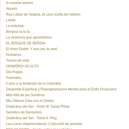
In nomine amoris
Abuelo
Ruy López de Segura, la cara oculta del tablero
Límite
La indomia
Bonjour la la la
La violencia que aprendimos
EL BOSQUE DE BERDIA
El Amor Duele: Y aun asi, te amé
Humanos
Trozos de vida
GRIMÓRIO OCULTO
Die Puppe
Poemario
Calas o la tentación de lo indecible
Despertar Espiritual y Reprogramacion Mental para el Éxito Financiero
Más Allá de las Sombras
Mis Últimos Días con el Diablo
Dialéctica del Ser - Tomo III: Suma Prime
Secretos de Demonios
Dialéctica del Ser - Tomo II: Ping
Las Luces Imperecederas: Colección de poesías