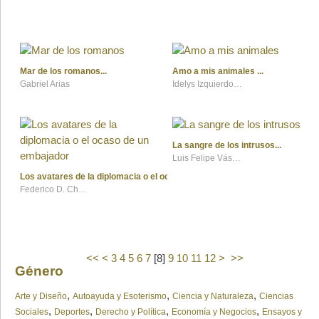
Mar de los romanos
Amo a mis animales
Gabriel Arias
Idelys Izquierdo Laboy
La sangre de los intrusos
Luis Felipe Vásquez Aldana
Los avatares de la diplomacia o el ocaso de un embajador
Federico D. Chabaud
<<
<
3
4
5
6
7
[
8
]
9
10
11
12
>
>>
Género
,
,
,
Arte y Diseño
Autoayuda y Esoterismo
Ciencia y Naturaleza
Ciencias
,
,
,
,
Sociales
Deportes
Derecho y Política
Economía y Negocios
Ensayos y