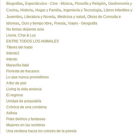
,
,
,
Biografías
Espectáculos - Cine - Música
Filosofía y Religión
Gastronomía y
,
,
,
,
Cocina
Historia
Hogar y Familia
Ingeniería y Tecnología
Libros Infantiles y
,
,
,
Juveniles
Literatura y Novela
Medicina y salud
Obras de Consulta e
,
,
,
Idiomas
Ocio y tiempo libre
Poesía
Viajes - Geografía
No temas dejarme sola
Lluvia, Chai & Luz
ENTRE TODOS LOS ANIMALES
Títeres del hado
Intento2
Intento
Maravilla fatal
Floresta de fracasos
Lo que nunca prometimos
A flor de piel
Living la vida ansiosa
El regreso
Unidad de psiquiatría
Crónica de una condena
Asfixia
Fidel delirios y fantasias
Mujeres en las sombras
Una ventana hacia los colores de la poesía