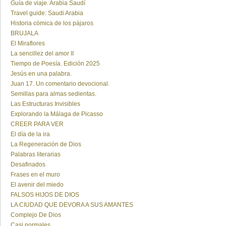
Guía de viaje. Arabia Saudí
Travel guide: Saudi Arabia
Historia cómica de los pájaros
BRUJALA
El Miraflores
La sencillez del amor II
Tiempo de Poesía. Edición 2025
Jesús en una palabra.
Juan 17. Un comentario devocional.
Semillas para almas sedientas.
Las Estructuras Invisibles
Explorando la Málaga de Picasso
CREER PARA VER
El día de la ira
La Regeneración de Dios
Palabras literarias
Desafinados
Frases en el muro
El avenir del miedo
FALSOS HIJOS DE DIOS
LA CIUDAD QUE DEVORA A SUS AMANTES
Complejo De Dios
Casi normales