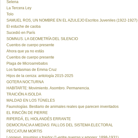
Selena
La Tercera Ley
Tolo
SAMUEL ROS, UN NOMBRE EN EL AZULEJO Escritos Juveniles (1922-1927)
El estuche de caoba
Sucedió en París
SOMNUS. LA GEOMETRÍA DEL SILENCIO
Cuentos de cuerpo presente
Ahora que ya no estás
Cuentos de cuerpo presente
Plaga de Microarrebatos
Los fantasmas de Emma Cruz
Hijos de la ceniza: antología 2015-2025
GOTERA NOCTURNA
HABITARTE: Movimiento. Asombro. Permanencia.
TRAICIÓN A ISOLDA
MALDAD EN LOS TÚNELES
Faunologías. Bestiario de animales reales que parecen inventados
EL RINCÓN DE PIERRE
RIPERDÁ, EL HIOLANDÉS ERRANTE
DEMOCRACIA A MEDIAS: FALLOS DEL SISTEMA ELECTORAL
PECCATUM MORTIS
Longevo, insumiso y traidor (1-entre guerras y amores: 1898-1931)