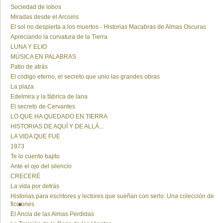
Sociedad de lobos
Miradas desde el Arcoiris
El sol no despierta a los muertos - Historias Macabras de Almas Oscuras
Apreciando la curvatura de la Tierra
LUNA Y ELIO
MÚSICA EN PALABRAS
Patio de atrás
El código eterno, el secreto que unio las grandes obras
La plaza
Edelmira y la fábrica de lana
El secreto de Cervantes
LO QUE HA QUEDADO EN TIERRA
HISTORIAS DE AQUÍ Y DE ALLÁ...
LA VIDA QUE FUE
1973
Te lo cuento bajito
Ante el ojo del silencio
CRECERÉ
La vida por detrás
Historias para escritores y lectores que sueñan con serlo: Una colección de
ficciones
El Ancla de las Almas Perdidas