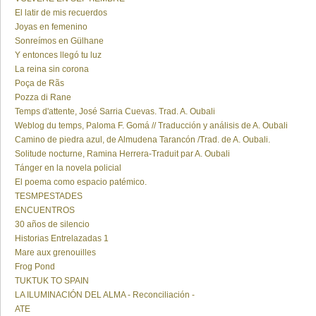
El latir de mis recuerdos
Joyas en femenino
Sonreímos en Gülhane
Y entonces llegó tu luz
La reina sin corona
Poça de Rãs
Pozza di Rane
Temps d'attente, José Sarria Cuevas. Trad. A. Oubali
Weblog du temps, Paloma F. Gomá // Traducción y análisis de A. Oubali
Camino de piedra azul, de Almudena Tarancón /Trad. de A. Oubali.
Solitude nocturne, Ramina Herrera-Traduit par A. Oubali
Tánger en la novela policial
El poema como espacio patémico.
TESMPESTADES
ENCUENTROS
30 años de silencio
Historias Entrelazadas 1
Mare aux grenouilles
Frog Pond
TUKTUK TO SPAIN
LA ILUMINACIÓN DEL ALMA - Reconciliación -
ATE