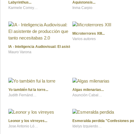
Labyrinthus
Aquistonsis
Karmele Correyero Sosa
Inma Carpio
Microterrores XIII
Varios autores
IA - Inteligencia Audiovisual: El asistente de producción que tanto necesit
Mauro Varona
Yo también fui la torre
Algas milenarias
Judith Fernández Batista
Asunción Caballero -Mascab-
Leonor y los virreyes
Esmeralda perdida "Confesiones po
Jose Antonio López Nevot
Idelys Izquierdo Laboy