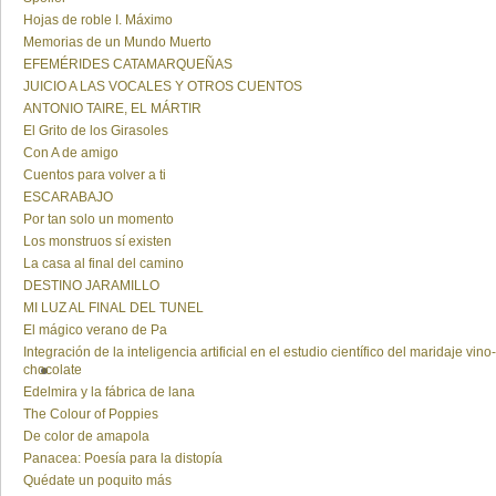
Hojas de roble I. Máximo
Memorias de un Mundo Muerto
EFEMÉRIDES CATAMARQUEÑAS
JUICIO A LAS VOCALES Y OTROS CUENTOS
ANTONIO TAIRE, EL MÁRTIR
El Grito de los Girasoles
Con A de amigo
Cuentos para volver a ti
ESCARABAJO
Por tan solo un momento
Los monstruos sí existen
La casa al final del camino
DESTINO JARAMILLO
MI LUZ AL FINAL DEL TUNEL
El mágico verano de Pa
Integración de la inteligencia artificial en el estudio científico del maridaje vino-
chocolate
Edelmira y la fábrica de lana
The Colour of Poppies
De color de amapola
Panacea: Poesía para la distopía
Quédate un poquito más