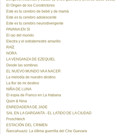
El Origen de los Constrictores
Este es tu cerebro de bebé y de mamá
Este es tu cerebro adolescente
Este es tu cerebro neurodivergente
PAVANA EN SI
El ojo del mundo
Electra y el extraterrestre amarillo
RAÍZ
NORA
LA VENGANZA DE EZEQUIEL
Desde las sombras
EL NUEVO MUNDO VA A NACER
La melodía de nuestro destino
La flor de mi destino
NIÑA DE LUNA
El espia de Franco en La Habana
Quim & Nina
ENREDADERA DE JADE
SAL EN LA GARGANTA - EL LATIDO DE LA CIUDAD
Froschteich
ESTACIÓN DEL CRIMEN
Ñancahuazú: La última guerrilla del Che Guevara