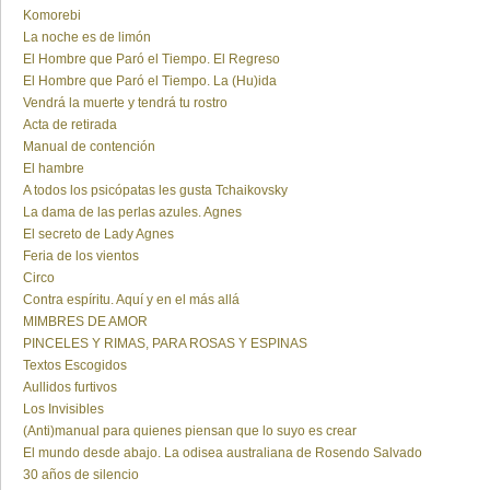
Komorebi
La noche es de limón
El Hombre que Paró el Tiempo. El Regreso
El Hombre que Paró el Tiempo. La (Hu)ida
Vendrá la muerte y tendrá tu rostro
Acta de retirada
Manual de contención
El hambre
A todos los psicópatas les gusta Tchaikovsky
La dama de las perlas azules. Agnes
El secreto de Lady Agnes
Feria de los vientos
Circo
Contra espíritu. Aquí y en el más allá
MIMBRES DE AMOR
PINCELES Y RIMAS, PARA ROSAS Y ESPINAS
Textos Escogidos
Aullidos furtivos
Los Invisibles
(Anti)manual para quienes piensan que lo suyo es crear
El mundo desde abajo. La odisea australiana de Rosendo Salvado
30 años de silencio