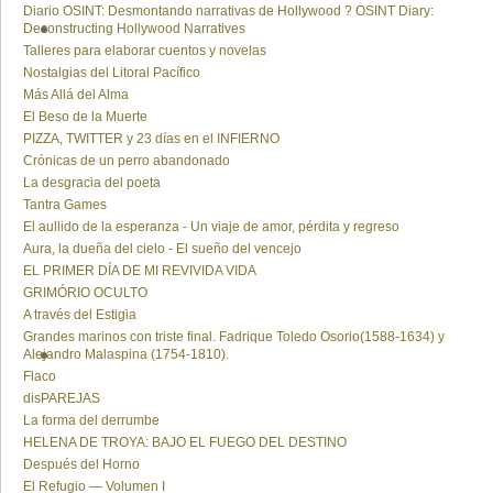
Diario OSINT: Desmontando narrativas de Hollywood ? OSINT Diary:
Deconstructing Hollywood Narratives
Talleres para elaborar cuentos y novelas
Nostalgias del Litoral Pacífico
Más Allá del Alma
El Beso de la Muerte
PIZZA, TWITTER y 23 días en el INFIERNO
Crónicas de un perro abandonado
La desgracia del poeta
Tantra Games
El aullido de la esperanza - Un viaje de amor, pérdita y regreso
Aura, la dueña del cielo - El sueño del vencejo
EL PRIMER DÍA DE MI REVIVIDA VIDA
GRIMÓRIO OCULTO
A través del Estigia
Grandes marinos con triste final. Fadrique Toledo Osorio(1588-1634) y
Alejandro Malaspina (1754-1810).
Flaco
disPAREJAS
La forma del derrumbe
HELENA DE TROYA: BAJO EL FUEGO DEL DESTINO
Después del Horno
El Refugio — Volumen I