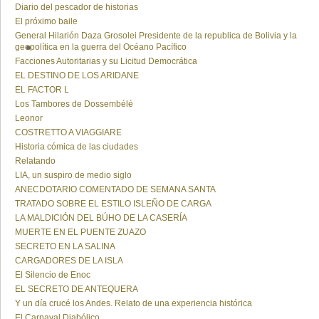
Diario del pescador de historias
El próximo baile
General Hilarión Daza Grosolei Presidente de la republica de Bolivia y la
geopolítica en la guerra del Océano Pacífico
Facciones Autoritarias y su Licitud Democrática
EL DESTINO DE LOS ARIDANE
EL FACTOR L
Los Tambores de Dossembélé
Leonor
COSTRETTO A VIAGGIARE
Historia cómica de las ciudades
Relatando
LIA, un suspiro de medio siglo
ANECDOTARIO COMENTADO DE SEMANA SANTA
TRATADO SOBRE EL ESTILO ISLEÑO DE CARGA
LA MALDICIÓN DEL BÚHO DE LA CASERÍA
MUERTE EN EL PUENTE ZUAZO
SECRETO EN LA SALINA
CARGADORES DE LA ISLA
El Silencio de Enoc
EL SECRETO DE ANTEQUERA
Y un día crucé los Andes. Relato de una experiencia histórica
El Carnaval Diabólico