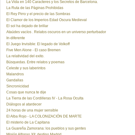
La Vida en 140 Caracteres y los Secretos de Barcelona.
La Ruta de las Páginas Prohibidas
El Rey Pirro y el precio de las Sombras
El Clamor de los Imperios Edad Oscura Medieval
El sol ha dejado de brillar
Ataúdes vacíos . Relatos oscuros en un universo perturbador
In-diferente
El Juego Invisible: El legado de Volkoff
Five Men Alone - El caso Bremen
La relatividad del exito.
Búsquedas. Entre relatos y poemas
Celeste y sus laberintos
Malandros
Gandallas
Sincronicidad
Cosas que nunca te dije
La Tierra de las Cordilleras IV - La Rosa Oculta
Diálogos al atardecer
24 horas de una mujer sensible
El Alba Rojo - LA COLONIZACIÓN DE MARTE
El misterio de La Capitana
La Guareña Zamorana: los pueblos y sus gentes
Misión Alfonso XII: destino Madrid