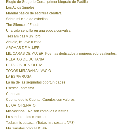
Elogio de Gregorio Cerra, primer biógrafo de Padilla
Los Actos Simples
Manual básico de escritura creativa
Sobre mi cielo de estrellas
The Silence of Enoch
Una vida sencilla en una época convulsa
Tres amigas y un libro
Abuelo, te llevo a casa
AROMAS DE MUJER
MIL CARAS DE MUJER. Poemas dedicados a mujeres sobresalientes.
RELATOS DE UCRANIA
PÉTALOS DE VIOLETA
TODOS MIRABAN AL VACIO
LA ESPIA RUSA
La ría de las segundas oportunidades
Escritor Fantasma
Canallas
Cuento que te Cuento: Cuentos con valores
EL GATO RENATO
Mis vecinos... No son como los vuestros
La senda de los caracoles
Todas mis cosas...: (Todas mis cosas... Nº 3)
Mis zapatos color FUCSIA