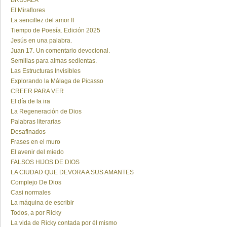
BRUJALA
El Miraflores
La sencillez del amor II
Tiempo de Poesía. Edición 2025
Jesús en una palabra.
Juan 17. Un comentario devocional.
Semillas para almas sedientas.
Las Estructuras Invisibles
Explorando la Málaga de Picasso
CREER PARA VER
El día de la ira
La Regeneración de Dios
Palabras literarias
Desafinados
Frases en el muro
El avenir del miedo
FALSOS HIJOS DE DIOS
LA CIUDAD QUE DEVORA A SUS AMANTES
Complejo De Dios
Casi normales
La máquina de escribir
Todos, a por Ricky
La vida de Ricky contada por él mismo