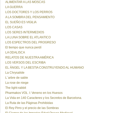
ALIMENTAR A LAS MOSCAS
LA GUERRA
LOS DOCTORES Y LOS PERROS
A LA SOMBRA DEL PENSAMIENTO
EL SUEÑO ES VIGILIA
LOS CASAS
LOS SERES INTERMEDIOS
LA LUNA SOBRE EL ATLANTICO
LOS ESPECTROS DEL PROGRESO
El tiempo que nunca perdí
LA ODALISCA
RELATOS DE NUESTRA AMÉRICA
LOS VERSOS DEL ESCRIBA
EL ÁNGEL Y LA BESTIA CONSTRUYENDO AL HUMANO
La Chrysalide
L´arbre de sable
La rose de niege
The light-rabbit
Pharmakos VOL. I: Veneno en los Huesos
La Vida en 140 Caracteres y los Secretos de Barcelona.
La Ruta de las Páginas Prohibidas
El Rey Pirro y el precio de las Sombras