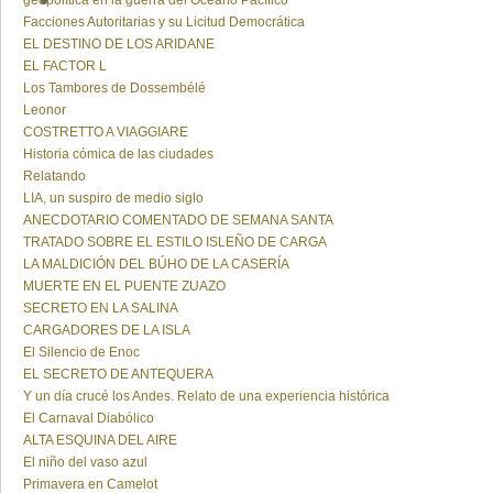
geopolítica en la guerra del Océano Pacífico
Facciones Autoritarias y su Licitud Democrática
EL DESTINO DE LOS ARIDANE
EL FACTOR L
Los Tambores de Dossembélé
Leonor
COSTRETTO A VIAGGIARE
Historia cómica de las ciudades
Relatando
LIA, un suspiro de medio siglo
ANECDOTARIO COMENTADO DE SEMANA SANTA
TRATADO SOBRE EL ESTILO ISLEÑO DE CARGA
LA MALDICIÓN DEL BÚHO DE LA CASERÍA
MUERTE EN EL PUENTE ZUAZO
SECRETO EN LA SALINA
CARGADORES DE LA ISLA
El Silencio de Enoc
EL SECRETO DE ANTEQUERA
Y un día crucé los Andes. Relato de una experiencia histórica
El Carnaval Diabólico
ALTA ESQUINA DEL AIRE
El niño del vaso azul
Primavera en Camelot