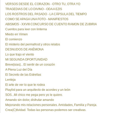
VERSOS DESDE EL CORAZON - OTRO TU, OTRA YO
TRAGEDIAS DE LO DIVINO - ODA A EZIS
LOS ROSTROS DEL PASADO - LA CÁPSULA DEL TIEMPO
COMO SE APAGA UNA FOTO - MANIFIESTOS
ABISMOS - XXVIII CONCURSO DE CUENTO RAMON DE ZUBIRIA
Cuentos para leer con linterna
Miedo en Vimen
El comienzo
El misterio del permafrost y otros relatos
DESNUDOS DE ANÉMONA
Lo que trajo el viento
MI SEGUNDA OPORTUNIDAD
Breve[sias]... El sentir de un corazón
A Plena Luz del Día
El Secreto de las Estrellas
Lenteja
El arte de ver lo que te rodea
Playlist para un arquitecto de acordes y un león
SOS...Mi chico me pega pero yo le quiero.
Amando sin dolor, disfrutar amando
Mejorando mis relaciones personales. Amistades, Familia y Pareja.
Crea(C)tividad. Todas las personas podemos ser creativas.