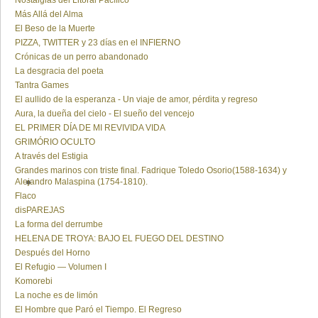
Nostalgias del Litoral Pacífico
Más Allá del Alma
El Beso de la Muerte
PIZZA, TWITTER y 23 días en el INFIERNO
Crónicas de un perro abandonado
La desgracia del poeta
Tantra Games
El aullido de la esperanza - Un viaje de amor, pérdita y regreso
Aura, la dueña del cielo - El sueño del vencejo
EL PRIMER DÍA DE MI REVIVIDA VIDA
GRIMÓRIO OCULTO
A través del Estigia
Grandes marinos con triste final. Fadrique Toledo Osorio(1588-1634) y
Alejandro Malaspina (1754-1810).
Flaco
disPAREJAS
La forma del derrumbe
HELENA DE TROYA: BAJO EL FUEGO DEL DESTINO
Después del Horno
El Refugio — Volumen I
Komorebi
La noche es de limón
El Hombre que Paró el Tiempo. El Regreso