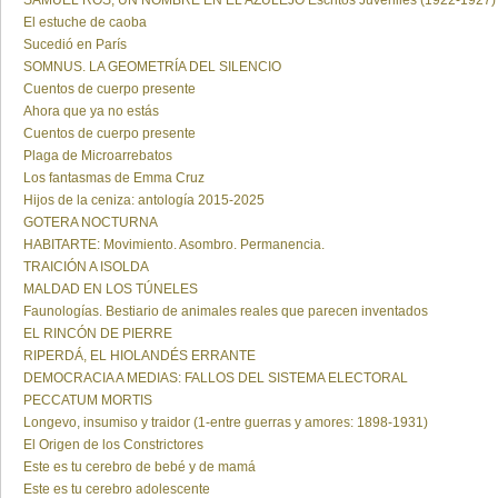
SAMUEL ROS, UN NOMBRE EN EL AZULEJO Escritos Juveniles (1922-1927)
El estuche de caoba
Sucedió en París
SOMNUS. LA GEOMETRÍA DEL SILENCIO
Cuentos de cuerpo presente
Ahora que ya no estás
Cuentos de cuerpo presente
Plaga de Microarrebatos
Los fantasmas de Emma Cruz
Hijos de la ceniza: antología 2015-2025
GOTERA NOCTURNA
HABITARTE: Movimiento. Asombro. Permanencia.
TRAICIÓN A ISOLDA
MALDAD EN LOS TÚNELES
Faunologías. Bestiario de animales reales que parecen inventados
EL RINCÓN DE PIERRE
RIPERDÁ, EL HIOLANDÉS ERRANTE
DEMOCRACIA A MEDIAS: FALLOS DEL SISTEMA ELECTORAL
PECCATUM MORTIS
Longevo, insumiso y traidor (1-entre guerras y amores: 1898-1931)
El Origen de los Constrictores
Este es tu cerebro de bebé y de mamá
Este es tu cerebro adolescente