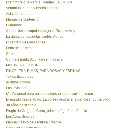
El Hombre que Paró el Tiempo. La (Hu)ida
Vendrá la muerte y tendrá tu rostro
Acta de retirada
Manual de contención
El hambre
A todos los psicópatas les gusta Tchaikovsky
La dama de las perlas azules. Agnes
El secreto de Lady Agnes
Feria de los vientos
Circo
Contra espíritu. Aquí y en el más allá
MIMBRES DE AMOR
PINCELES Y RIMAS, PARA ROSAS Y ESPINAS
Textos Escogidos
Aullidos furtivos
Los Invisibles
(Anti)manual para quienes piensan que lo suyo es crear
El mundo desde abajo. La odisea australiana de Rosendo Salvado
30 años de silencio
Elogio de Gregorio Cerra, primer biógrafo de Padilla
Los Actos Simples
Manual básico de escritura creativa