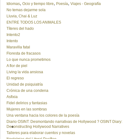
,
,
,
Idiomas
Ocio y tiempo libre
Poesía
Viajes - Geografía
No temas dejarme sola
Lluvia, Chai & Luz
ENTRE TODOS LOS ANIMALES
Títeres del hado
Intento2
Intento
Maravilla fatal
Floresta de fracasos
Lo que nunca prometimos
A flor de piel
Living la vida ansiosa
El regreso
Unidad de psiquiatría
Crónica de una condena
Asfixia
Fidel delirios y fantasias
Mujeres en las sombras
Una ventana hacia los colores de la poesía
Diario OSINT: Desmontando narrativas de Hollywood ? OSINT Diary:
Deconstructing Hollywood Narratives
Talleres para elaborar cuentos y novelas