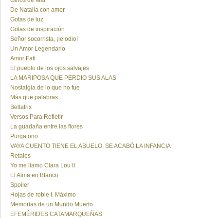
Olhos de Mar
De Natalia con amor
Gotas de luz
Gotas de inspiración
Señor socorrista, ¡le odio!
Un Amor Legendario
Amor Fati
El pueblo de los ojos salvajes
LA MARIPOSA QUE PERDIO SUS ALAS
Nostalgia de lo que no fue
Más que palabras
Bellatrix
Versos Para Refletir
La guadaña entre las flores
Purgatorio
VAYA CUENTO TIENE EL ABUELO. SE ACABÓ LA INFANCIA
Retales
Yo me llamo Clara Lou II
El Alma en Blanco
Spoiler
Hojas de roble I. Máximo
Memorias de un Mundo Muerto
EFEMÉRIDES CATAMARQUEÑAS