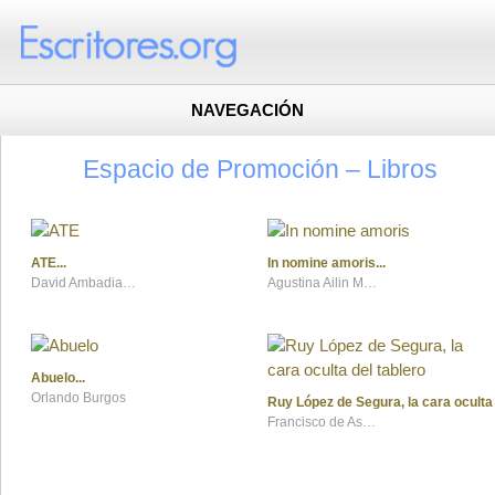
NAVEGACIÓN
Espacio de Promoción – Libros
ATE
In nomine amoris
David Ambadiang García
Agustina Ailin Mardones
Abuelo
Orlando Burgos
Ruy López de Segura, la cara oculta 
Francisco de Asís Gragera Ledesma y Daniel Gragera Ledesma