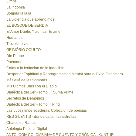
Límite
La indomia
Bonjour la la la
La violencia que aprendimos
EL BOSQUE DE BERDIA
El Amor Duele: Y aun asi, te amé
Humanos
Trozos de vida
GRIMÓRIO OCULTO
Die Puppe
Poemario
Calas o la tentación de lo indecible
Despertar Espiritual y Reprogramacion Mental para el Éxito Financiero
Más Allá de las Sombras
Mis Últimos Días con el Diablo
Dialéctica del Ser - Tomo III: Suma Prime
Secretos de Demonios
Dialéctica del Ser - Tomo II: Ping
Las Luces Imperecederas: Colección de poesías
RES SILENTIS - donde callan las estrellas
Charco de Ranas
Antología Poética Digital
ANTOLOGIA COLOMBIANA DE CUENTO Y CRÓNICA - KUNTUR