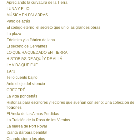
Apreciando la curvatura de la Tierra
LUNA Y ELIO
MÚSICA EN PALABRAS
Patio de atrás
El código eterno, el secreto que unio las grandes obras
La plaza
Edelmira y la fábrica de lana
El secreto de Cervantes
LO QUE HA QUEDADO EN TIERRA
HISTORIAS DE AQUÍ Y DE ALLÁ...
LA VIDA QUE FUE
1973
Te lo cuento bajito
Ante el ojo del silencio
CRECERÉ
La vida por detrás
Historias para escritores y lectores que sueñan con serlo: Una colección de
ficciones
El Ancla de las Almas Perdidas
La Traición de la Rosa de los Vientos
La marea de Port Royal
¡Santa Bárbara bendita!
Cuando cierra los ojos