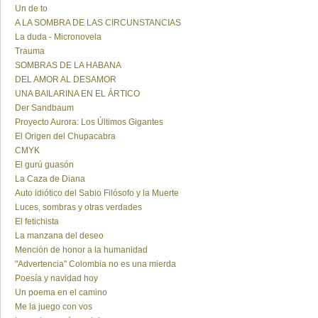
Un de to
A LA SOMBRA DE LAS CIRCUNSTANCIAS
La duda - Micronovela
Trauma
SOMBRAS DE LA HABANA
DEL AMOR AL DESAMOR
UNA BAILARINA EN EL ÁRTICO
Der Sandbaum
Proyecto Aurora: Los Últimos Gigantes
El Origen del Chupacabra
CMYK
El gurú guasón
La Caza de Diana
Auto idiótico del Sabio Filósofo y la Muerte
Luces, sombras y otras verdades
El fetichista
La manzana del deseo
Mención de honor a la humanidad
"Advertencia" Colombia no es una mierda
Poesía y navidad hoy
Un poema en el camino
Me la juego con vos