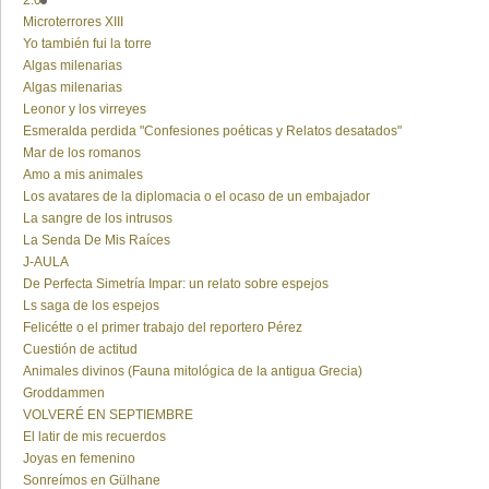
2.0
Microterrores XIII
Yo también fui la torre
Algas milenarias
Algas milenarias
Leonor y los virreyes
Esmeralda perdida "Confesiones poéticas y Relatos desatados"
Mar de los romanos
Amo a mis animales
Los avatares de la diplomacia o el ocaso de un embajador
La sangre de los intrusos
La Senda De Mis Raíces
J-AULA
De Perfecta Simetría Impar: un relato sobre espejos
Ls saga de los espejos
Felicétte o el primer trabajo del reportero Pérez
Cuestión de actitud
Animales divinos (Fauna mitológica de la antigua Grecia)
Groddammen
VOLVERÉ EN SEPTIEMBRE
El latir de mis recuerdos
Joyas en femenino
Sonreímos en Gülhane