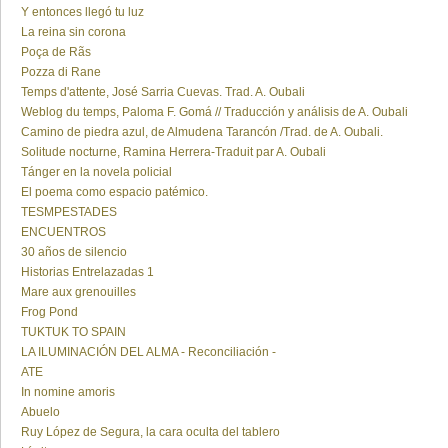
Y entonces llegó tu luz
La reina sin corona
Poça de Rãs
Pozza di Rane
Temps d'attente, José Sarria Cuevas. Trad. A. Oubali
Weblog du temps, Paloma F. Gomá // Traducción y análisis de A. Oubali
Camino de piedra azul, de Almudena Tarancón /Trad. de A. Oubali.
Solitude nocturne, Ramina Herrera-Traduit par A. Oubali
Tánger en la novela policial
El poema como espacio patémico.
TESMPESTADES
ENCUENTROS
30 años de silencio
Historias Entrelazadas 1
Mare aux grenouilles
Frog Pond
TUKTUK TO SPAIN
LA ILUMINACIÓN DEL ALMA - Reconciliación -
ATE
In nomine amoris
Abuelo
Ruy López de Segura, la cara oculta del tablero