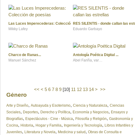
Las Luces Imperecederas: Colección de poesías
RES SILENTIS - donde callan las est
Mikky Lafey
Eduardo Garbayo
Charco de Ranas
Antología Poética Digital
Manuel Sánchez
Abel Fariña, varios autores internacionales
<<
<
5
6
7
8
9
[
10
]
11
12
13
14
>
>>
Género
,
,
,
Arte y Diseño
Autoayuda y Esoterismo
Ciencia y Naturaleza
Ciencias
,
,
,
,
Sociales
Deportes
Derecho y Política
Economía y Negocios
Ensayos y
,
,
,
Biografías
Espectáculos - Cine - Música
Filosofía y Religión
Gastronomía y
,
,
,
,
Cocina
Historia
Hogar y Familia
Ingeniería y Tecnología
Libros Infantiles y
,
,
,
Juveniles
Literatura y Novela
Medicina y salud
Obras de Consulta e