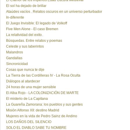
El Clamor de los Imperios Edad Oscura Medieval
El sol ha dejado de brillar
Ataúdes vacíos . Relatos oscuros en un universo perturbador
In-diferente
El Juego Invisible: El legado de Volkoff
Five Men Alone - El caso Bremen
La relatividad del exito.
Búsquedas. Entre relatos y poemas
Celeste y sus laberintos
Malandros
Gandallas
Sincronicidad
Cosas que nunca te dije
La Tierra de las Cordilleras IV - La Rosa Oculta
Diálogos al atardecer
24 horas de una mujer sensible
El Alba Rojo - LA COLONIZACIÓN DE MARTE
El misterio de La Capitana
La Guareña Zamorana: los pueblos y sus gentes
Misión Alfonso XII: destino Madrid
Mujeres en la vida de Pedro Sainz de Andino
LOS DAÑOS DEL SILENCIO
SOLO EL DIABLO SABE TU NOMBRE