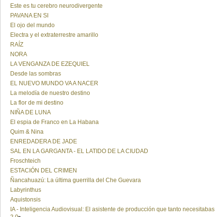
Este es tu cerebro neurodivergente
PAVANA EN SI
El ojo del mundo
Electra y el extraterrestre amarillo
RAÍZ
NORA
LA VENGANZA DE EZEQUIEL
Desde las sombras
EL NUEVO MUNDO VA A NACER
La melodía de nuestro destino
La flor de mi destino
NIÑA DE LUNA
El espia de Franco en La Habana
Quim & Nina
ENREDADERA DE JADE
SAL EN LA GARGANTA - EL LATIDO DE LA CIUDAD
Froschteich
ESTACIÓN DEL CRIMEN
Ñancahuazú: La última guerrilla del Che Guevara
Labyrinthus
Aquistonsis
IA - Inteligencia Audiovisual: El asistente de producción que tanto necesitabas