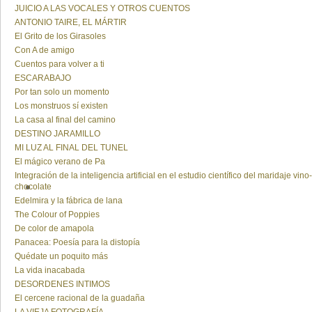
JUICIO A LAS VOCALES Y OTROS CUENTOS
ANTONIO TAIRE, EL MÁRTIR
El Grito de los Girasoles
Con A de amigo
Cuentos para volver a ti
ESCARABAJO
Por tan solo un momento
Los monstruos sí existen
La casa al final del camino
DESTINO JARAMILLO
MI LUZ AL FINAL DEL TUNEL
El mágico verano de Pa
Integración de la inteligencia artificial en el estudio científico del maridaje vino-
chocolate
Edelmira y la fábrica de lana
The Colour of Poppies
De color de amapola
Panacea: Poesía para la distopía
Quédate un poquito más
La vida inacabada
DESORDENES INTIMOS
El cercene racional de la guadaña