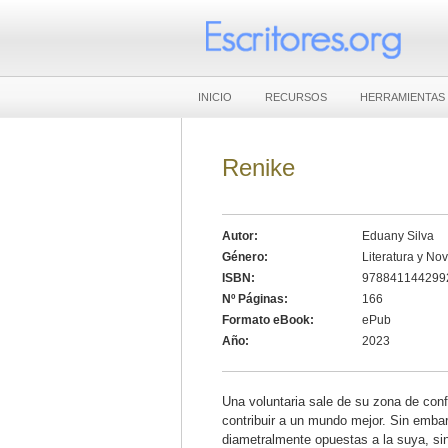
INICIO
RECURSOS
HERRAMIENTAS
Renike
Autor:
Eduany Silva
Género:
Literatura y No
ISBN:
978841144299
Nº Páginas:
166
Formato eBook:
ePub
Año:
2023
Una voluntaria sale de su zona de con
contribuir a un mundo mejor. Sin embar
diametralmente opuestas a la suya, sin