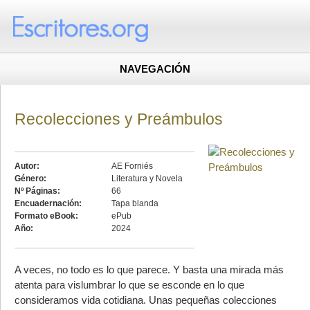
NAVEGACIÓN
Recolecciones y Preámbulos
Autor:
AE Forniés
Género:
Literatura y Novela
Nº Páginas:
66
Encuadernación:
Tapa blanda
Formato eBook:
ePub
Año:
2024
A veces, no todo es lo que parece. Y basta una mirada más
atenta para vislumbrar lo que se esconde en lo que
consideramos vida cotidiana. Unas pequeñas colecciones