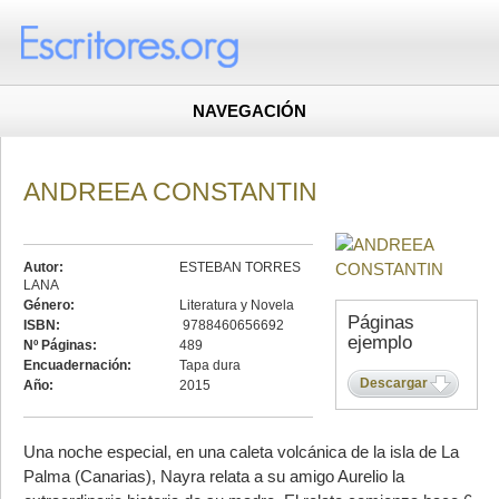
NAVEGACIÓN
ANDREEA CONSTANTIN
Autor:
ESTEBAN TORRES
LANA
Género:
Literatura y Novela
Páginas
ISBN:
9788460656692
ejemplo
Nº Páginas:
489
Encuadernación:
Tapa dura
Descargar
Año:
2015
Una noche especial, en una caleta volcánica de la isla de La
Palma (Canarias), Nayra relata a su amigo Aurelio la