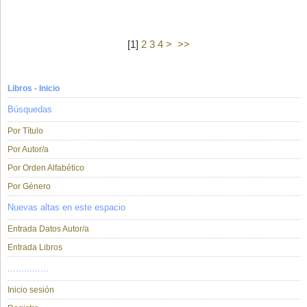
[
1
]
2
3
4
>
>>
Libros - Inicio
Búsquedas
Por Título
Por Autor/a
Por Orden Alfabético
Por Género
Nuevas altas en este espacio
Entrada Datos Autor/a
Entrada Libros
...............
Inicio sesión