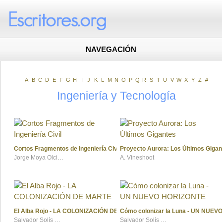
NAVEGACIÓN
A
B
C
D
E
F
G
H
I
J
K
L
M
N
O
P
Q
R
S
T
U
V
W
X
Y
Z
#
Ingeniería y Tecnología
Cortos Fragmentos de Ingeniería Civil
Proyecto Aurora: Los Últimos Gigan
Jorge Moya Olcina
A. Vineshoot
El Alba Rojo - LA COLONIZACIÓN DE MARTE
Cómo colonizar la Luna - UN NUE
Salvador Solís Rizo
Salvador Solís Rizo