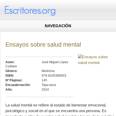
NAVEGACIÓN
Ensayos sobre salud mental
Autor:
José Miguel López
Cuétara
Género:
Medicina
ISBN:
979-8335368933
Nº Páginas:
145
Encuadernación:
Tapa dura
Año:
2024
La salud mental se refiere al estado de bienestar emocional,
psicológico y social en el que se encuentra una persona. Es