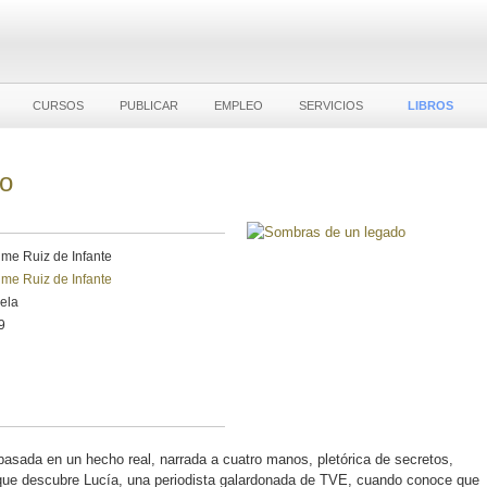
CURSOS
PUBLICAR
EMPLEO
SERVICIOS
LIBROS
do
ime Ruiz de Infante
ime Ruiz de Infante
vela
9
basada en un hecho real, narrada a cuatro manos, pletórica de secretos,
que descubre Lucía, una periodista galardonada de TVE, cuando conoce que