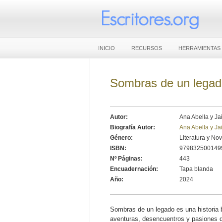
INICIO
RECURSOS
HERRAMIENTAS
Sombras de un lega
Autor:
Ana Abella y Ja
Biografía Autor:
Ana Abella y Ja
Género:
Literatura y No
ISBN:
979832500149
Nº Páginas:
443
Encuadernación:
Tapa blanda
Año:
2024
Sombras de un legado es una historia 
aventuras, desencuentros y pasiones 