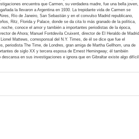
estigaciones encuentra que Carmen, su verdadera madre, fue una bella joven,
gañada la llevaron a Argentina en 1930. La trepidante vida de Carmen se
 Aires, Río de Janeiro, San Sebastián y en el convulso Madrid republicano,
eños, Ritz, Florida y Palace, donde se da cita lo más granado de la política,
a noche, conoce el amor y también a importantes periodistas de la época,
rector de Ahora; Manuel Fontdevila Cruixent, director de El Heraldo de Madri
 Lionel Mattews, corresponsal del N.Y. Times, de él se dice que fue el
les, periodista The Time, de Londres, gran amiga de Martha Gellhorn, una de
rtantes de siglo XX y tercera esposa de Ernest Hemingway; él también
 descansa en sus investigaciones e ignora que en Gibraltar existe algo difícil