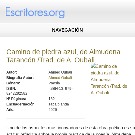
NAVEGACIÓN
Camino de piedra azul, de Almudena
Tarancón /Trad. de A. Oubali.
Autor:
Ahmed Oubali
Biografía Autor:
Ahmed Oubali
Género:
Poesía
ISBN:
ISBN-13: 979-
8242282582
Nº Páginas:
182
Encuadernación:
Tapa blanda
Año:
2026
Uno de los aspectos más innovadores de esta obra poética es su
actitud reflexiva sobre la propia práctica de la poesía. Almudena