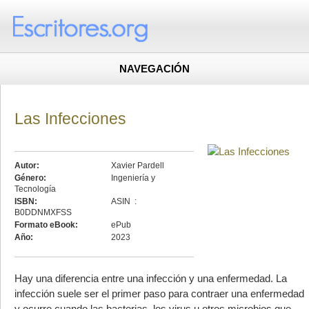
NAVEGACIÓN
Las Infecciones
Autor:
Xavier Pardell
Género:
Ingeniería y
Tecnología
ISBN:
ASIN ‏ : ‎
B0DDNMXFSS
Formato eBook:
ePub
Año:
2023
Hay una diferencia entre una infección y una enfermedad. La
infección suele ser el primer paso para contraer una enfermedad
y ocurre cuando las bacterias, los virus u otros microbios que