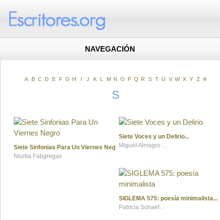
NAVEGACIÓN
A
B
C
D
E
F
G
H
I
J
K
L
M
N
O
P
Q
R
S
T
U
V
W
X
Y
Z
#
S
Siete Voces y un Delirio
Miguel Almagro Delgado
Siete Sinfonias Para Un Viernes Negro
Niurka Fabgregas
SIGLEMA 575: poesía minimalista
Patricia Schaefer Röder