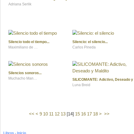
Adriana Serlik
Silencio todo el tiempo
Silencio: el silencio
Maximiliano de la Puente
Carlos Pineda
Silencios sonoros
Muchacho Mandanga
SILICOMANTE: Adictivo, Deseado y 
Luna Breid
<<
<
9
10
11
12
13
[
14
]
15
16
17
18
>
>>
Libros - Inicio