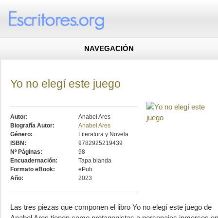
NAVEGACIÓN
Yo no elegí este juego
Autor:
Anabel Ares
Biografía Autor:
Anabel Ares
Género:
Literatura y Novela
ISBN:
9782925219439
Nº Páginas:
98
Encuadernación:
Tapa blanda
Formato eBook:
ePub
Año:
2023
Las tres piezas que componen el libro Yo no elegí este juego de
Anabel Ares tienen como protagonistas a personajes inmersos e