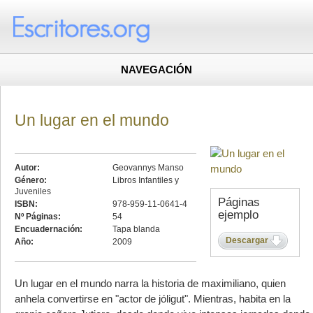
NAVEGACIÓN
Un lugar en el mundo
Autor:
Geovannys Manso
Género:
Libros Infantiles y
Juveniles
Páginas
ISBN:
978-959-11-0641-4
ejemplo
Nº Páginas:
54
Encuadernación:
Tapa blanda
Descargar
Año:
2009
Un lugar en el mundo narra la historia de maximiliano, quien
anhela convertirse en "actor de jóligut". Mientras, habita en la