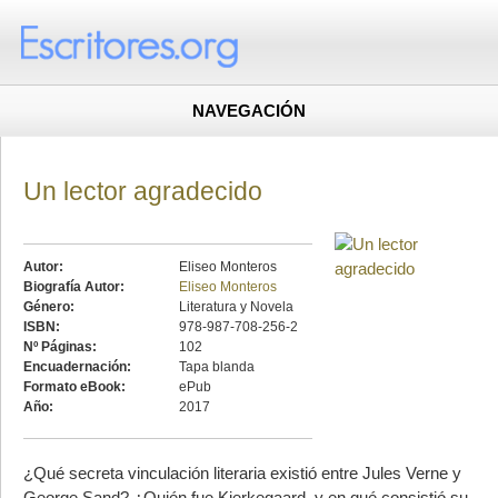
NAVEGACIÓN
Un lector agradecido
Autor:
Eliseo Monteros
Biografía Autor:
Eliseo Monteros
Género:
Literatura y Novela
ISBN:
978-987-708-256-2
Nº Páginas:
102
Encuadernación:
Tapa blanda
Formato eBook:
ePub
Año:
2017
¿Qué secreta vinculación literaria existió entre Jules Verne y
George Sand? ¿Quién fue Kierkegaard, y en qué consistió su