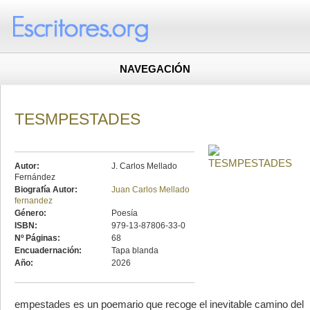
NAVEGACIÓN
TESMPESTADES
Autor:
J. Carlos Mellado
Fernández
Biografía Autor:
Juan Carlos Mellado
fernandez
Género:
Poesía
ISBN:
979-13-87806-33-0
Nº Páginas:
68
Encuadernación:
Tapa blanda
Año:
2026
empestades es un poemario que recoge el inevitable camino del