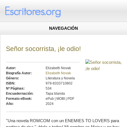
NAVEGACIÓN
Señor socorrista, ¡le odio!
Autor:
Elizabeth Novak
Biografía Autor:
Elizabeth Novak
Género:
Literatura y Novela
ISBN:
979-8333710802
Nº Páginas:
534
Encuadernación:
Tapa blanda
Formato eBook:
ePub | MOBI | PDF
Año:
2024
''Una novela ROMCOM con un ENEMIES TO LOVERS para
partirse de risa.'' ¡Hola a todos! Mi nombre es Maica y no hay