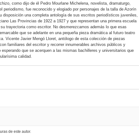
echizo, como dijo de él Pedro Mourlane Michelena, novelista, dramaturgo,
el periodismo, fue reconocido y elogiado por personajes de la talla de Azorín
u disposición una completa antología de sus escritos periodísticos juveniles,
nciano Las Provincias de 1922 a 1927 y que representan una primera escuela
n su trayectoria como escritor. No desmerezcamos además lo que esas
remarcable que se adelante en una pequeña pieza dramática al futuro teatro
ca. Vicente Javier Mengó Lloret, antólogo de esta colección de piezas
 con familiares del escritor y recorrer innumerables archivos públicos y
ado esperando que se acerquen a las mismas bachilleres y universitarios que
gularísima calidad.
uras de este autor.