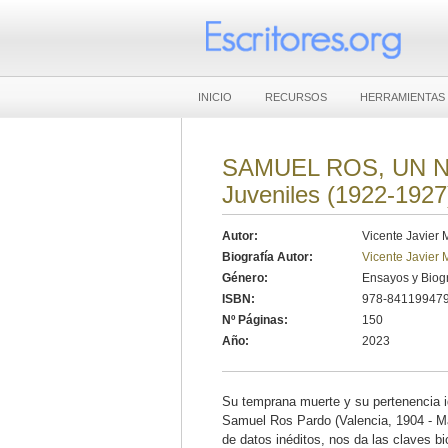
INICIO
RECURSOS
HERRAMIENTAS
SAMUEL ROS, UN N
Juveniles (1922-1927
Autor:
Vicente Javier 
Biografía Autor:
Vicente Javier 
Género:
Ensayos y Biogr
ISBN:
978-841199479
Nº Páginas:
150
Año:
2023
Su temprana muerte y su pertenencia ide
Samuel Ros Pardo (Valencia, 1904 - Mad
de datos inéditos, nos da las claves b