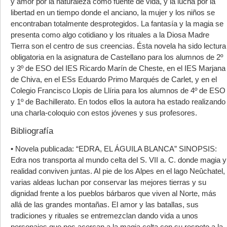
y amor por la naturaleza como fuente de vida, y la lucha por la
libertad en un tiempo donde el anciano, la mujer y los niños se
encontraban totalmente desprotegidos. La fantasía y la magia se
presenta como algo cotidiano y los rituales a la Diosa Madre
Tierra son el centro de sus creencias. Ésta novela ha sido lectura
obligatoria en la asignatura de Castellano para los alumnos de 2º
y 3º de ESO del IES Ricardo Marín de Cheste, en el IES Marjana
de Chiva, en el ESs Eduardo Primo Marqués de Carlet, y en el
Colegio Francisco Llopis de Llíria para los alumnos de 4º de ESO
y 1º de Bachillerato. En todos ellos la autora ha estado realizando
una charla-coloquio con estos jóvenes y sus profesores.
Bibliografía
• Novela publicada: “EDRA, EL ÁGUILA BLANCA” SINOPSIS:
Edra nos transporta al mundo celta del S. VII a. C. donde magia y
realidad conviven juntas. Al pie de los Alpes en el lago Neûchatel,
varias aldeas luchan por conservar las mejores tierras y su
dignidad frente a los pueblos bárbaros que viven al Norte, más
allá de las grandes montañas. El amor y las batallas, sus
tradiciones y rituales se entremezclan dando vida a unos
personajes que nos acercan a la magia celta con su respeto a la