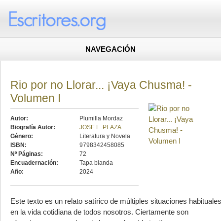
NAVEGACIÓN
Rio por no Llorar... ¡Vaya Chusma! -
Volumen I
Autor:
Plumilla Mordaz
Biografía Autor:
JOSE L. PLAZA
Género:
Literatura y Novela
ISBN:
9798342458085
Nº Páginas:
72
Encuadernación:
Tapa blanda
Año:
2024
Este texto es un relato satírico de múltiples situaciones habituale
en la vida cotidiana de todos nosotros. Ciertamente son