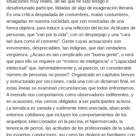
situaciones muy reales, de las que he sido testigo o
desafortunado partícipe, tildadas de algo de exageración literaria.
Es una crítica despiadada de costumbres, malas costumbres,
arraigadas en nuestra sociedad, que son mostradas de una
forma objetiva, para inducir a una reflexión del lector. Actitudes de
personas, que “van por la vida”, con un desparpajo y una “cara
tan dura como el cemento”. Gente cuyas actuaciones son
irreverentes, despreciables, tan indignas, que dan verdadera
vergüenza. ¿Acaso es tan complicado ser “buena gente”, o será
que para ello se requiere un “mínimo de inteligencia” o “capacidad
intelectual” que, lamentablemente y, al parecer, un considerable
número de personas no posee?. Organizado en capítulos breves
y estructurado por secciones, cada una con un dictamen final, en
estas líneas se examinan circunstancias que todos enfrentamos.
A menudo nos comportamos como observadores indiferentes, y
en ocasiones, nos vemos obligados a ser participantes activos.
La temática es variada y sutilmente interconectada, abarcando
entornos cotidianos que incluyen los comportamientos de los
arquetipos seleccionados en la piscina, el hipermercado, la
tenencia de perros, las actitudes de los profesionales de la salud,
los expertos conductores, así como las dinámicas familiares con