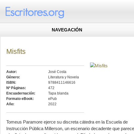
NAVEGACIÓN
Misfits
Autor:
José Costa
Género:
Literatura y Novela
ISBN:
9788411146616
Nº Páginas:
472
Encuadernación:
Tapa blanda
Formato eBook:
ePub
Año:
2022
Tomeus Paramore ejerce su discreta cátedra en la Escuela de
Instrucción Pública Millerson, un escenario decadente que parec