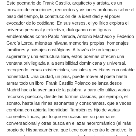
Este poemario de Frank Castillo, arquitecto y artista, es un
mosaico de emociones, recuerdos y visiones profundas sobre el
paso del tiempo, la construcción de la identidad y el poder
evocador de lo cotidiano. En sus versos, el yo lírico explora el
universo personal y colectivo, dialogando con ﬁguras
emblemáticas como Pablo Neruda, Antonio Machado y Federico
García Lorca, mientras hilvana memorias propias, homenajes
familiares y paisajes nostálgicos. A través de un lenguaje
sugerente y una estructura libre, estos poemas ofrecen una
ventana privilegiada a la sensibilidad dominicana y universal,
recogiendo temas existenciales, sociales y estéticos con notable
honestidad. Una ciudad, un país, puede mover al poeta hasta
armar todo un libro. Frank Castillo Polanco se lanza desde
Madrid hacia la aventura de la palabra, y para ello utiliza varios
recursos poéticos, desde las formas clásicas, por ejemplo, el
soneto, hasta las rimas asonantes y consonantes, que a veces
combina con abierta liberalidad. También es hijo de varias
corrientes líricas, por lo que en ocasiones su poema es
conversacional y otras busca en el azar neorromántico (el más
propio de Hispanoamérica, que tiene como centro lo emotivo, lo