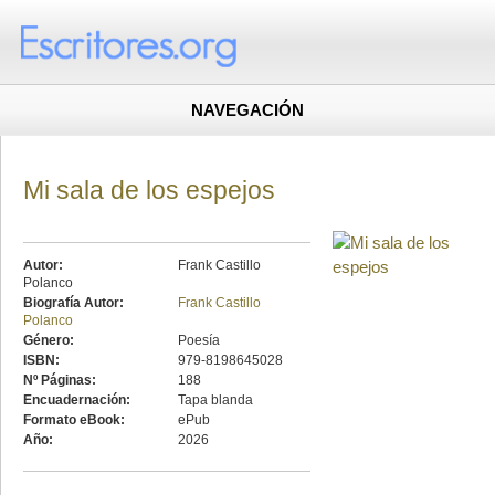
NAVEGACIÓN
Mi sala de los espejos
Autor:
Frank Castillo
Polanco
Biografía Autor:
Frank Castillo
Polanco
Género:
Poesía
ISBN:
979-8198645028
Nº Páginas:
188
Encuadernación:
Tapa blanda
Formato eBook:
ePub
Año:
2026