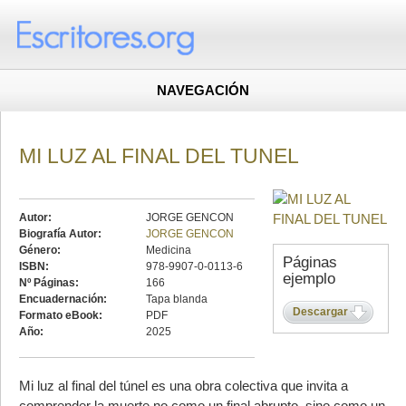
NAVEGACIÓN
MI LUZ AL FINAL DEL TUNEL
Autor:
JORGE GENCON
Biografía Autor:
JORGE GENCON
Género:
Medicina
Páginas
ISBN:
978-9907-0-0113-6
ejemplo
Nº Páginas:
166
Encuadernación:
Tapa blanda
Descargar
Formato eBook:
PDF
Año:
2025
Mi luz al final del túnel es una obra colectiva que invita a
comprender la muerte no como un final abrupto, sino como un