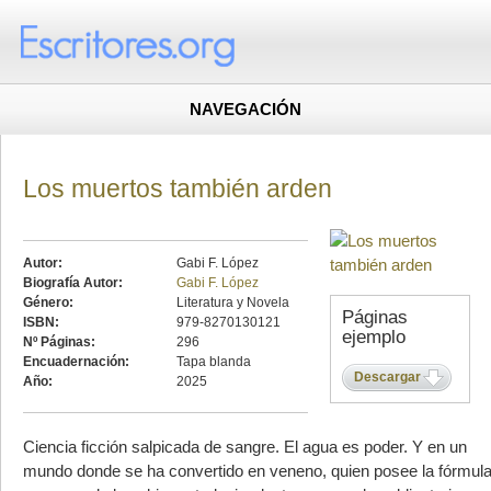
NAVEGACIÓN
Los muertos también arden
Autor:
Gabi F. López
Biografía Autor:
Gabi F. López
Género:
Literatura y Novela
Páginas
ISBN:
979-8270130121
ejemplo
Nº Páginas:
296
Encuadernación:
Tapa blanda
Descargar
Año:
2025
Ciencia ficción salpicada de sangre. El agua es poder. Y en un
mundo donde se ha convertido en veneno, quien posee la fórmul