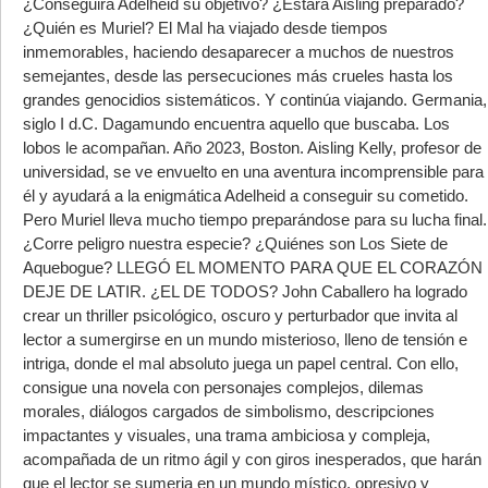
¿Conseguirá Adelheid su objetivo? ¿Estará Aisling preparado?
¿Quién es Muriel? El Mal ha viajado desde tiempos
inmemorables, haciendo desaparecer a muchos de nuestros
semejantes, desde las persecuciones más crueles hasta los
grandes genocidios sistemáticos. Y continúa viajando. Germania,
siglo I d.C. Dagamundo encuentra aquello que buscaba. Los
lobos le acompañan. Año 2023, Boston. Aisling Kelly, profesor de
universidad, se ve envuelto en una aventura incomprensible para
él y ayudará a la enigmática Adelheid a conseguir su cometido.
Pero Muriel lleva mucho tiempo preparándose para su lucha final.
¿Corre peligro nuestra especie? ¿Quiénes son Los Siete de
Aquebogue? LLEGÓ EL MOMENTO PARA QUE EL CORAZÓN
DEJE DE LATIR. ¿EL DE TODOS? John Caballero ha logrado
crear un thriller psicológico, oscuro y perturbador que invita al
lector a sumergirse en un mundo misterioso, lleno de tensión e
intriga, donde el mal absoluto juega un papel central. Con ello,
consigue una novela con personajes complejos, dilemas
morales, diálogos cargados de simbolismo, descripciones
impactantes y visuales, una trama ambiciosa y compleja,
acompañada de un ritmo ágil y con giros inesperados, que harán
que el lector se sumerja en un mundo místico, opresivo y