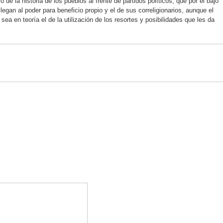
de la historia de los pueblos al frente de partidos políticos, que por el bajo
legan al poder para beneficio propio y el de sus correligionarios, aunque el
sea en teoría el de la utilización de los resortes y posibilidades que les da