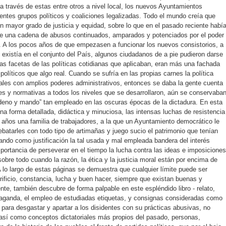
 a través de estas entre otros a nivel local, los nuevos Ayuntamientos
ntes grupos políticos y coaliciones legalizadas. Todo el mundo creía que
un mayor grado de justicia y equidad, sobre lo que en el pasado reciente habí
de una cadena de abusos continuados, amparados y potenciados por el poder
al.. A los pocos años de que empezasen a funcionar los nuevos consistorios, a
existía en el conjunto del País, algunos ciudadanos de a pie pudieron darse
s facetas de las políticas cotidianas que aplicaban, eran más una fachada
 políticos que algo real. Cuando se sufría en las propias carnes la política
ales con amplios poderes administrativos, entonces se daba la gente cuenta
s y normativas a todos los niveles que se desarrollaron, aún se conservaba
“ordeno y mando” tan empleado en las oscuras épocas de la dictadura. En esta
 una forma detallada, didáctica y minuciosa, las intensas luchas de resistencia
 años una familia de trabajadores, a la que un Ayuntamiento democrático le
rebatarles con todo tipo de artimañas y juego sucio el patrimonio que tenían
ndo como justificación la tal usada y mal empleada bandera del interés
portancia de perseverar en el tiempo la lucha contra las ideas e imposiciones
obre todo cuando la razón, la ética y la justicia moral están por encima de
 A lo largo de estas páginas se demuestra que cualquier límite puede ser
ificio, constancia, lucha y buen hacer, siempre que existan buenas y
nte, también descubre de forma palpable en este espléndido libro - relato,
ganda, el empleo de estudiadas etiquetas, y consignas consideradas como
 para desgastar y apartar a los disidentes con su prácticas abusivas, no
así como conceptos dictatoriales más propios del pasado, personas,