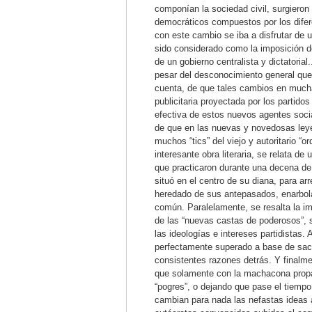
componían la sociedad civil, surgieron
democráticos compuestos por los difere
con este cambio se iba a disfrutar de 
sido considerado como la imposición 
de un gobierno centralista y dictatori
pesar del desconocimiento general que 
cuenta, de que tales cambios en mucha
publicitaria proyectada por los partidos
efectiva de estos nuevos agentes soci
de que en las nuevas y novedosas leye
muchos “tics” del viejo y autoritario 
interesante obra literaria, se relata de
que practicaron durante una decena de
situó en el centro de su diana, para ar
heredado de sus antepasados, enarbola
común. Paralelamente, se resalta la im
de las “nuevas castas de poderosos”, s
las ideologías e intereses partidistas.
perfectamente superado a base de sacr
consistentes razones detrás. Y finalme
que solamente con la machacona propa
“pogres”, o dejando que pase el tiempo
cambian para nada las nefastas ideas 