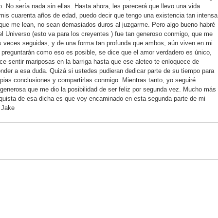
o. No sería nada sin ellas. Hasta ahora, les parecerá que llevo una vida
is cuarenta años de edad, puedo decir que tengo una existencia tan intensa
 que me lean, no sean demasiados duros al juzgarme. Pero algo bueno habré
 el Universo (esto va para los creyentes ) fue tan generoso conmigo, que me
s veces seguidas, y de una forma tan profunda que ambos, aún viven en mi
e preguntarán como eso es posible, se dice que el amor verdadero es único,
e sentir mariposas en la barriga hasta que ese aleteo te enloquece de
nder a esa duda. Quizá si ustedes pudieran dedicar parte de su tiempo para
ropias conclusiones y compartirlas conmigo. Mientras tanto, yo seguiré
an generosa que me dio la posibilidad de ser feliz por segunda vez. Mucho más
onquista de esa dicha es que voy encaminado en esta segunda parte de mi
 Jake