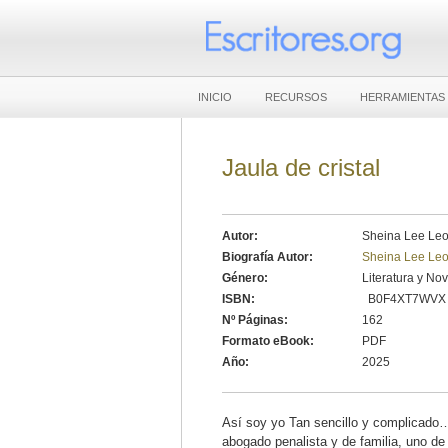
INICIO
RECURSOS
HERRAMIENTAS
Jaula de cristal
Autor:
Sheina Lee Leo
Biografía Autor:
Sheina Lee Leo
Género:
Literatura y No
ISBN:
‎ B0F4XT7WVX
Nº Páginas:
162
Formato eBook:
PDF
Año:
2025
Así soy yo Tan sencillo y complicad
abogado penalista y de familia, uno d