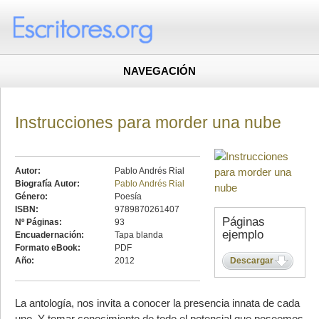
NAVEGACIÓN
Instrucciones para morder una nube
Autor:
Pablo Andrés Rial
Biografía Autor:
Pablo Andrés Rial
Género:
Poesía
ISBN:
9789870261407
Páginas
Nº Páginas:
93
ejemplo
Encuadernación:
Tapa blanda
Formato eBook:
PDF
Año:
2012
Descargar
La antología, nos invita a conocer la presencia innata de cada
uno. Y tomar conocimiento de todo el potencial que poseemos