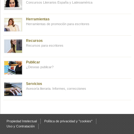
Concursos Literarios España y Latinoamérica
Herramientas
Herramientas de promoción para escritores
Recursos
Recursos para escritores
Publicar
¿Deseas publicar?
Servicios
Asesoría literaria. Informes, correcciones
Propiedad Intelectual
Política de privacidad y "cookies"
Uso y Contratación