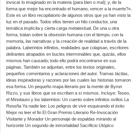
invocar lo imaginado en la materia (para bien o mal); y, de la
forma que mejor ha encontrado el humano, vencer a la muerte?».
Este es un libro recopilatorio de algunos otros que ya han visto la
luz en el pasado. Todos ellos tienen un hilo conductor, una
temática implícita y cierta carga metatextual. De una u otra
forma, tratan sobre la obsesión humana con el tiempo, con la
memoria, las narrativas y la creación de realidad a través de la
palabra. Laberintos infinitos, realidades que colapsan, escritores
delirantes atrapados en bucles interminables que, quizás, ellos
mismos han causado; todo ello podrá encontrarse en sus
páginas. También se adjuntan, entre los textos originales,
pequeños comentarios y aclaraciones del autor. Tramas tácitas,
ideas inspiradoras y razones por las cuales las historias tomaron
esa forma. Un pequeño mapa literario por la mente de Byron
Rizzo, y sus libros que se escriben a sí mismos. Incluye: Teseo,
el Minotauro y los laberintos: Un cuento sobre infinitos ovillos La
Reseña Ya nadie lee: Los peligros de vivir esquivando el éxito
Mejor no leer el fin El Gran Premio Literario Re-Invocación
Visitante y Morador Un personaje de espaldas mirando al
horizonte Un segundo de inmortalidad Sacrificio Utópico