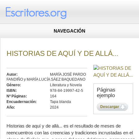
NAVEGACIÓN
HISTORIAS DE AQUÍ Y DE ALLÁ...
Autor:
MARÍA JOSÉ PARDO
FANDIÑO y MARÍA LUCÍA SÁEZ BAQUEDANO
Género:
Literatura y Novela
Páginas
ISBN:
978-84-19997-42-5
ejemplo
Nº Páginas:
164
Encuadernación:
Tapa blanda
Descargar
Año:
2024
Historias de aquí y de allá... es el resultado de meses de
reencuentros con las creencias y tradiciones incrustadas en el