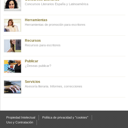
Concursos Literarios España y Latinoamérica
Herramientas
Herramientas de promoción para escritores
Recursos
Recursos para escritores
Publicar
¿Deseas publicar?
Servicios
Asesoría literaria. Informes, correcciones
Propiedad Intelectual
Política de privacidad y "cookies"
Uso y Contratación