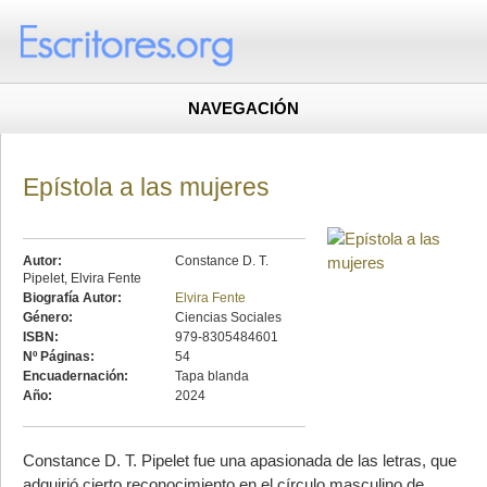
NAVEGACIÓN
Epístola a las mujeres
Autor:
Constance D. T.
Pipelet, Elvira Fente
Biografía Autor:
Elvira Fente
Género:
Ciencias Sociales
ISBN:
979-8305484601
Nº Páginas:
54
Encuadernación:
Tapa blanda
Año:
2024
Constance D. T. Pipelet fue una apasionada de las letras, que
adquirió cierto reconocimiento en el círculo masculino de