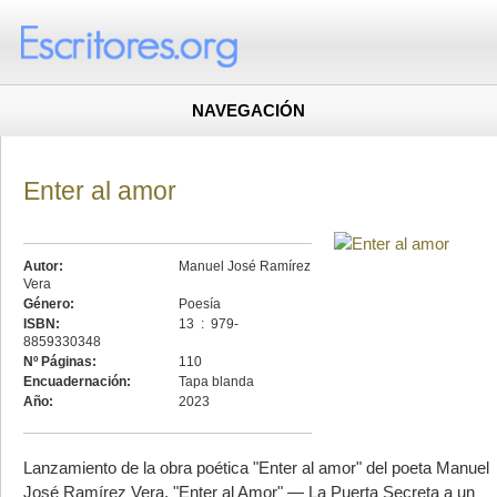
NAVEGACIÓN
Enter al amor
Autor:
Manuel José Ramírez
Vera
Género:
Poesía
ISBN:
13 ‏ : ‎ 979-
8859330348
Nº Páginas:
110
Encuadernación:
Tapa blanda
Año:
2023
Lanzamiento de la obra poética "Enter al amor" del poeta Manuel
José Ramírez Vera. "Enter al Amor" — La Puerta Secreta a un