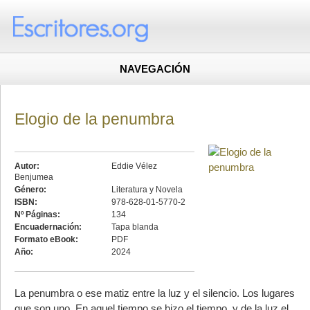
NAVEGACIÓN
Elogio de la penumbra
Autor:
Eddie Vélez
Benjumea
Género:
Literatura y Novela
ISBN:
978-628-01-5770-2
Nº Páginas:
134
Encuadernación:
Tapa blanda
Formato eBook:
PDF
Año:
2024
La penumbra o ese matiz entre la luz y el silencio. Los lugares
que son uno. En aquel tiempo se hizo el tiempo, y de la luz el