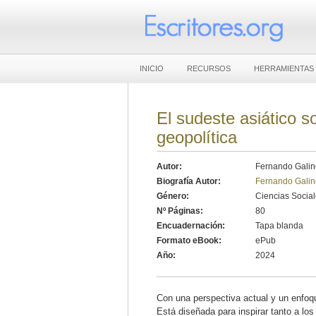
INICIO
RECURSOS
HERRAMIENTAS
El sudeste asiático s
geopolítica
Autor:
Fernando Gali
Biografía Autor:
Fernando Gali
Género:
Ciencias Socia
Nº Páginas:
80
Encuadernación:
Tapa blanda
Formato eBook:
ePub
Año:
2024
Con una perspectiva actual y un enfoque
Está diseñada para inspirar tanto a l