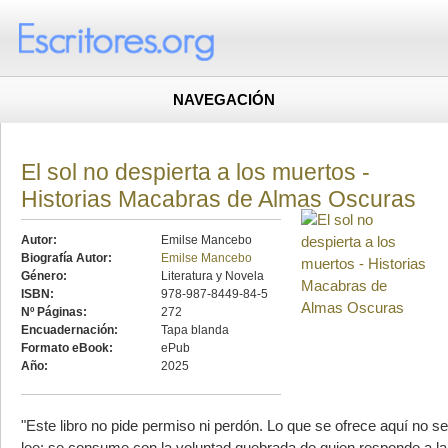
NAVEGACIÓN
El sol no despierta a los muertos -
Historias Macabras de Almas Oscuras
Autor:
Emilse Mancebo
Biografía Autor:
Emilse Mancebo
Género:
Literatura y Novela
ISBN:
978-987-8449-84-5
Nº Páginas:
272
Encuadernación:
Tapa blanda
Formato eBook:
ePub
Año:
2025
"Este libro no pide permiso ni perdón. Lo que se ofrece aquí no se
lee: se consume con la voluntad quebrada de quien responde a la