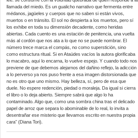
llamada del miedo. Es un gualicho narrativo que fermenta entre
médanos, jagüeles y cuerpos que no saben si están vivos,
muertos o en tránsito. El sol no despierta a los muertos, pero sí
los exhibe en toda su dimensión decadente, como heridas
abiertas. Cada cuento es una estación de penitencia, una vuelta
más al cordón que nos ata a lo que no se puede nombrar. El
número trece marca el compás, no como superstición, sino
como estructura ritual. Si en Ataúdes vacíos la autora glorificaba
lo macabro, aquí lo encarna, lo vuelve espejo. Y cuando todo nos
previene de que debemos alejarnos del dañino reflejo, la adicción
a lo perverso ya nos puso frente a esa imagen distorsionada que
no es otro que uno mismo. Hay belleza, sí, pero de esa que
duele. No espere redención, piedad o moraleja. Da igual si cierra
el libro o lo deja abierto. Siempre sabrá que algo lo ha
contaminado. Algo que, como una sombra china tras el delicado
papel de arroz que separa lo abominable de lo real, lo invita a
desentrañar ese misterio que llevamos escrito en nuestra propia
cara" (Diana Tori).