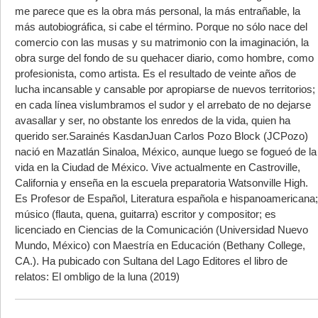
me parece que es la obra más personal, la más entrañable, la
más autobiográfica, si cabe el término. Porque no sólo nace del
comercio con las musas y su matrimonio con la imaginación, la
obra surge del fondo de su quehacer diario, como hombre, como
profesionista, como artista. Es el resultado de veinte años de
lucha incansable y cansable por apropiarse de nuevos territorios;
en cada línea vislumbramos el sudor y el arrebato de no dejarse
avasallar y ser, no obstante los enredos de la vida, quien ha
querido ser.Sarainés KasdanJuan Carlos Pozo Block (JCPozo)
nació en Mazatlán Sinaloa, México, aunque luego se fogueó de la
vida en la Ciudad de México. Vive actualmente en Castroville,
California y enseña en la escuela preparatoria Watsonville High.
Es Profesor de Español, Literatura española e hispanoamericana;
músico (flauta, quena, guitarra) escritor y compositor; es
licenciado en Ciencias de la Comunicación (Universidad Nuevo
Mundo, México) con Maestría en Educación (Bethany College,
CA.). Ha pubicado con Sultana del Lago Editores el libro de
relatos: El ombligo de la luna (2019)