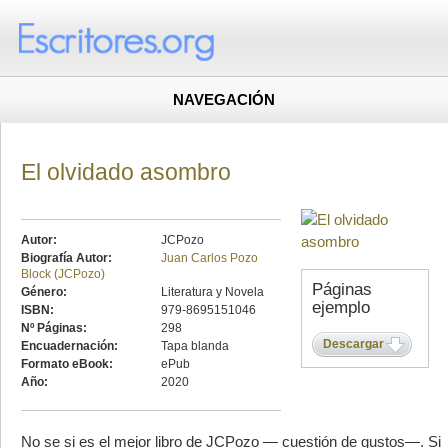
NAVEGACIÓN
El olvidado asombro
Autor:
JCPozo
Biografía Autor:
Juan Carlos Pozo
Block (JCPozo)
Páginas
Género:
Literatura y Novela
ejemplo
ISBN:
979-8695151046
Nº Páginas:
298
Descargar
Encuadernación:
Tapa blanda
Formato eBook:
ePub
Año:
2020
No se si es el mejor libro de JCPozo — cuestión de gustos—. Si