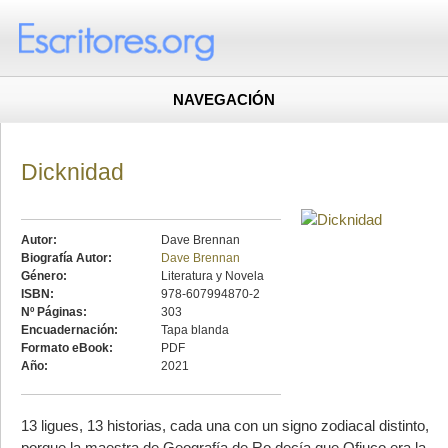
NAVEGACIÓN
Dicknidad
Autor:
Dave Brennan
Biografía Autor:
Dave Brennan
Género:
Literatura y Novela
ISBN:
978-607994870-2
Nº Páginas:
303
Encuadernación:
Tapa blanda
Formato eBook:
PDF
Año:
2021
13 ligues, 13 historias, cada una con un signo zodiacal distinto,
porque la maestra de Geografía de Ro decía que Ofiuco era la