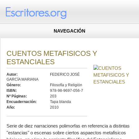
NAVEGACIÓN
CUENTOS METAFISICOS Y
ESTANCIALES
Autor:
FEDERICO JOSÉ
GARCÍA MARIANA
Género:
Filosofía y Religión
ISBN:
978-98-9697-056-7
Nº Páginas:
203
Encuadernación:
Tapa blanda
Año:
2010
Serie de diez narraciones polimorfas en referencia a distintas
"estancias" o escenas sobre ciertos aspaectos metafisicos