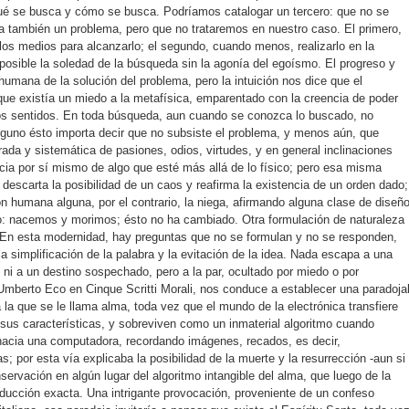
ué se busca y cómo se busca. Podríamos catalogar un tercero: que no se
a también un problema, pero que no trataremos en nuestro caso. El primero,
 los medios para alcanzarlo; el segundo, cuando menos, realizarlo en la
 posible la soledad de la búsqueda sin la agonía del egoísmo. El progreso y
humana de la solución del problema, pero la intuición nos dice que el
 que existía un miedo a la metafísica, emparentado con la creencia de poder
los sentidos. En toda búsqueda, aun cuando se conozca lo buscado, no
guno ésto importa decir que no subsiste el problema, y menos aún, que
rada y sistemática de pasiones, odios, virtudes, y en general inclinaciones
ia por sí mismo de algo que esté más allá de lo físico; pero esa misma
 descarta la posibilidad de un caos y reafirma la existencia de un orden dado;
ón humana alguna, por el contrario, la niega, afirmando alguna clase de diseñ
lo: nacemos y morimos; ésto no ha cambiado. Otra formulación de naturaleza
 En esta modernidad, hay preguntas que no se formulan y no se responden,
a simplificación de la palabra y la evitación de la idea. Nada escapa a una
l, ni a un destino sospechado, pero a la par, ocultado por miedo o por
Umberto Eco en Cinque Scritti Morali, nos conduce a establecer una paradoja
 a la que se le llama alma, toda vez que el mundo de la electrónica transfiere
 sus características, y sobreviven como un inmaterial algoritmo cuando
hacia una computadora, recordando imágenes, recados, es decir,
; por esta vía explicaba la posibilidad de la muerte y la resurrección -aun si
nservación en algún lugar del algoritmo intangible del alma, que luego de la
roducción exacta. Una intrigante provocación, proveniente de un confeso