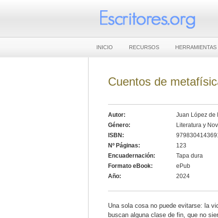
INICIO
RECURSOS
HERRAMIENTAS
Cuentos de metafísic
Autor:
Juan López de 
Género:
Literatura y No
ISBN:
979830414369
Nº Páginas:
123
Encuadernación:
Tapa dura
Formato eBook:
ePub
Año:
2024
Una sola cosa no puede evitarse: la vi
buscan alguna clase de fin, que no sie