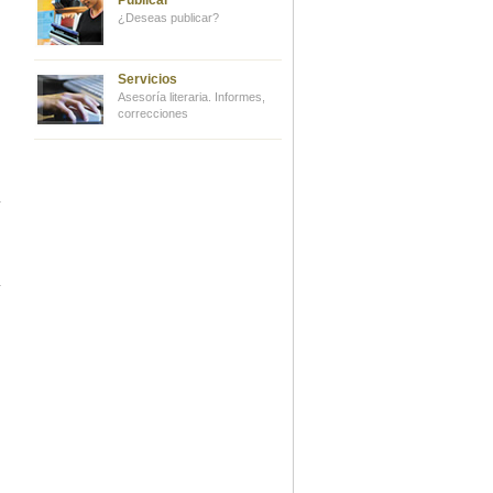
Publicar
z
¿Deseas publicar?
Servicios
Asesoría literaria. Informes,
correcciones