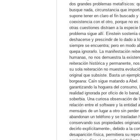
dos grandes problemas metafísicos: q
busque nada, circunstancia que import
supone tener en claro el fin buscado y
coexistencia con el otro, porque no es
otras cuestiones distraen a la especie 
problema sigue allí. Einstein sostenía
deshacerse y prescindir de lo dado a 
siempre se encuentra; pero en modo al
quepa ignorarlo. La manifestación reite
humanas, no nos demuestra la existenc
reiteración histórica y permanente, nos
su sola reiteración no muestra evoluci
original que subsiste. Basta un ejemp
borgeana: Caín sigue matando a Abel.
garantizando la hoguera del consumo, l
realidad ignorada por oficio de lo bana
soberbia. Una curiosa observación de 
relación entre el software y la entidad
mensajes de un lugar a otro sin perder
abandonan un teléfono y se trasladan 
conservando sus propiedades originarias
decirlo explícitamente-, debido a la co
desaparición física, permitiera su rep