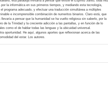
italiano, esa paradoja invitaría a pensar que existe el Espíritu Santo, toda ve
da por la informática en sus primeros tiempos, y mediando esta tecnología,
on el programa adecuado, y efectuar una traducción simultánea a múltiples
minable e incomprensible combinación de numeritos binarios. Claro está, que
llevaría a pensar que la humanidad se ha vuelto religiosa sin saberlo, por la
 de la Trinidad y la creciente adicción a las pantallas, y en función de lo
les como el de hablar todas las lenguas y la ubicuidad universal.
ra oportunidad. He aquí, algunos aportes que reflexionan acerca de las
comodidad del estar. Los autores.