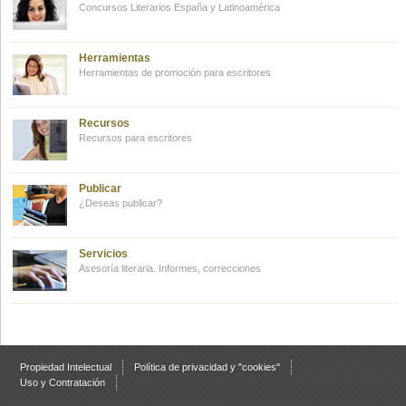
Concursos Literarios España y Latinoamérica
Herramientas
Herramientas de promoción para escritores
Recursos
Recursos para escritores
Publicar
¿Deseas publicar?
Servicios
Asesoría literaria. Informes, correcciones
Propiedad Intelectual
Política de privacidad y "cookies"
Uso y Contratación