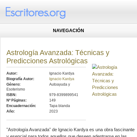
NAVEGACIÓN
Astrología Avanzada: Técnicas y
Predicciones Astrológicas
Autor:
Ignacio Kardya
Biografía Autor:
Ignacio Kardya
Género:
Autoayuda y
Esoterismo
ISBN:
979-8399899541
Nº Páginas:
149
Encuadernación:
Tapa blanda
Año:
2023
"Astrología Avanzada" de Ignacio Kardya es una obra fascinante
y esencial para todos aquellos que deseen adentrarse en las