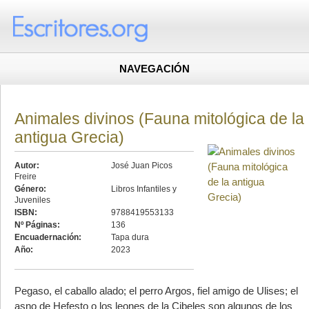
NAVEGACIÓN
Animales divinos (Fauna mitológica de la
antigua Grecia)
Autor:
José Juan Picos
Freire
Género:
Libros Infantiles y
Juveniles
ISBN:
9788419553133
Nº Páginas:
136
Encuadernación:
Tapa dura
Año:
2023
Pegaso, el caballo alado; el perro Argos, fiel amigo de Ulises; el
asno de Hefesto o los leones de la Cibeles son algunos de los