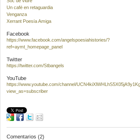
Soc de vidre
Un café en retaguardia
Venganza
Xerrant Poesía Amiga
Facebook
https://www.facebook.com/angelspoesiahistories/?
ref=aymt_homepage_panel
Twitter
https://twitter.com/Stbangels
YouTube
https://www.youtube.com/channel/UCN4kiXlWHLhS5X05jA9y1Kg/
view_as=subscriber
Comentarios (2)