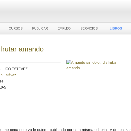
CURSOS
PUBLICAR
EMPLEO
SERVICIOS
LIBROS
sfrutar amando
LLIGO ESTÉVEZ
go Estévez
les
10-5
o me pega pero yo le quiero, publicado por esta misma editorial, y de realizar