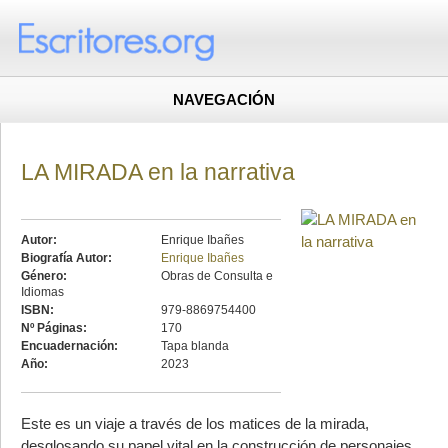
NAVEGACIÓN
LA MIRADA en la narrativa
Autor:
Enrique Ibañes
Biografía Autor:
Enrique Ibañes
Género:
Obras de Consulta e
Idiomas
ISBN:
979-8869754400
Nº Páginas:
170
Encuadernación:
Tapa blanda
Año:
2023
Este es un viaje a través de los matices de la mirada,
desglosando su papel vital en la construcción de personajes