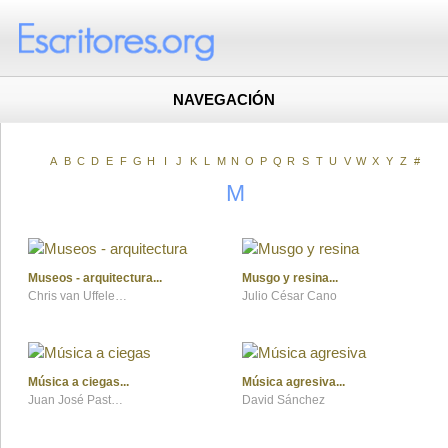
NAVEGACIÓN
A
B
C
D
E
F
G
H
I
J
K
L
M
N
O
P
Q
R
S
T
U
V
W
X
Y
Z
#
M
Museos - arquitectura
Musgo y resina
Chris van Uffelen; traducido al español por Fabio Descalzi
Julio César Cano
Música a ciegas
Música agresiva
Juan José Pastor Comín
David Sánchez