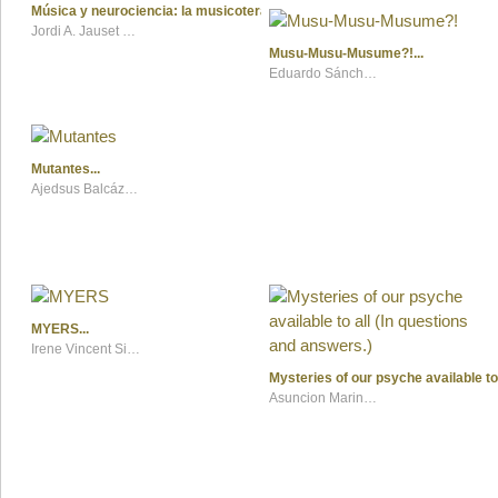
Música y neurociencia: la musicoterapia. Fundamentos ,efetos y aplicaci
Jordi A. Jauset Berrocal
Musu-Musu-Musume?!
Eduardo Sánchez Morales
Mutantes
Ajedsus Balcázar Padilla, Erik Méndez, Lunyzbreid López, Lyanne Acosta, Mirza Mendoza, Servando Clemens
MYERS
Irene Vincent Simonet
Mysteries of our psyche available to
Asuncion Marina Munoz