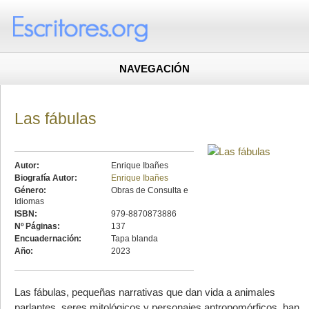
NAVEGACIÓN
Las fábulas
Autor:
Enrique Ibañes
Biografía Autor:
Enrique Ibañes
Género:
Obras de Consulta e
Idiomas
ISBN:
979-8870873886
Nº Páginas:
137
Encuadernación:
Tapa blanda
Año:
2023
Las fábulas, pequeñas narrativas que dan vida a animales
parlantes, seres mitológicos y personajes antropomórficos, han