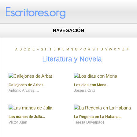
NAVEGACIÓN
A
B
C
D
E
F
G
H
I
J
K
L
M
N
O
P
Q
R
S
T
U
V
W
X
Y
Z
#
Literatura y Novela
Callejones de Arbat
Los días con Mona
Antonio Alvarez Gil
Joserra Ortiz
Las manos de Julia
La Regenta en La Habana
Víctor Juan
Teresa Dovalpage