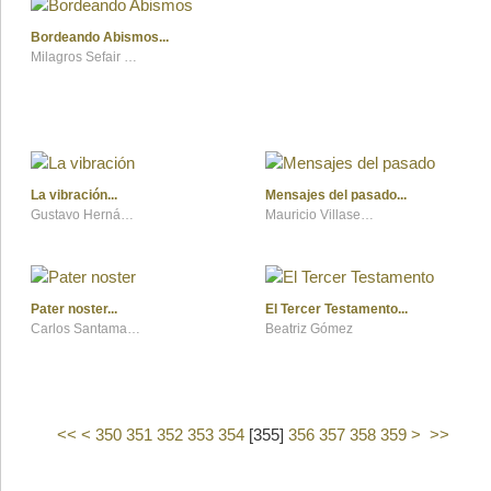
Bordeando Abismos
Milagros Sefair Vernengo
La vibración
Mensajes del pasado
Gustavo Hernández González
Mauricio Villaseñor Béjar
Pater noster
El Tercer Testamento
Carlos Santamaría
Beatriz Gómez
<<
<
350
351
352
353
354
[
355
]
356
357
358
359
>
>>