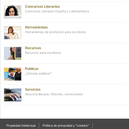
Concursos Literarios
Concursos Literarios España y Latinoamérica
Herramientas
Herramientas de promoción para escritores
Recursos
Recursos para escritores
Publicar
¿Deseas publicar?
Servicios
Asesoría literaria. Informes, correcciones
Propiedad Intelectual
Política de privacidad y "cookies"